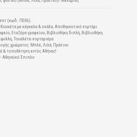
ς φυσικό (Μπλέ, Λιλά, Πράσινο)/ Μελαμίνη
ετ (κωδ.: ΠΕ06)...
 Κουκέτα με κάγκελα & σκάλα, Αποθηκευτικό συρτάρι
αφείο, Εταζέρα γραφείου, Βιβλιοθήκη διπλή, Βιβλιοθήκη
ίφυλλη, Τουαλέτα-συρταριέρα
λογής χρώματος: Μπλέ, Λιλά, Πράσινο
ά & τοποθέτηση εντός Αθήνας!
 – Αθηναϊκό Έπιπλο