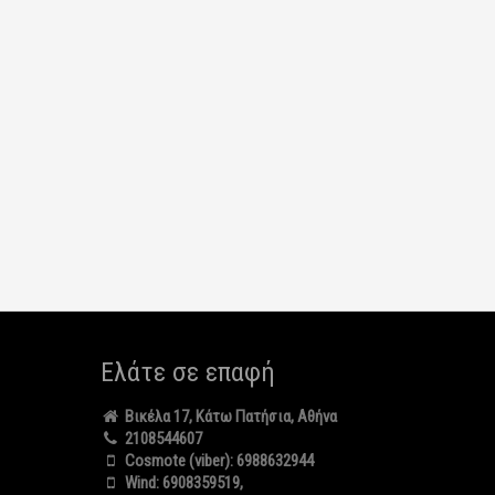
Ελάτε σε επαφή
Βικέλα 17, Κάτω Πατήσια, Αθήνα
2108544607
Cosmote (viber):
6988632944
Wind:
6908359519
,