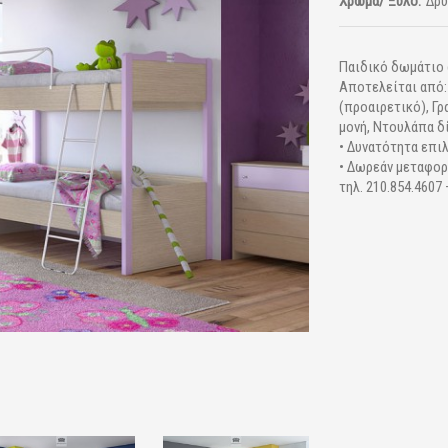
Χρώμα/ Ξύλο:
Δρυ
Παιδικό δωμάτιο σ
Αποτελείται από:
(προαιρετικό), Γρ
μονή, Ντουλάπα δ
• Δυνατότητα επι
• Δωρεάν μεταφορ
τηλ. 210.854.4607