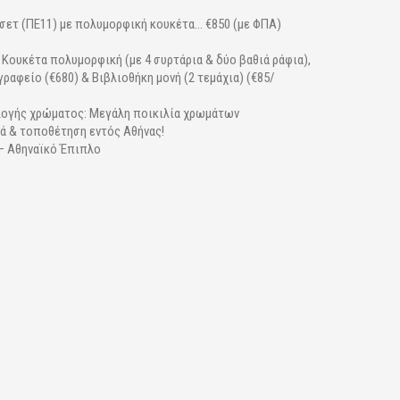
σετ (ΠΕ11) με πολυμορφική κουκέτα... €850 (με ΦΠΑ)
 Κουκέτα πολυμορφική (με 4 συρτάρια & δύο βαθιά ράφια),
γραφείο (€680) & Βιβλιοθήκη μονή (2 τεμάχια) (€85/
λογής χρώματος: Μεγάλη ποικιλία χρωμάτων
ά & τοποθέτηση εντός Αθήνας!
 – Αθηναϊκό Έπιπλο