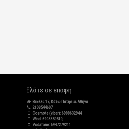
Ελάτε σε επαφή
Βικέλα 17, Κάτω Πατήσια, Αθήνα
2108544607
Cosmote (viber):
6988632944
Wind:
6908359519
,
Vodafone:
6947279211