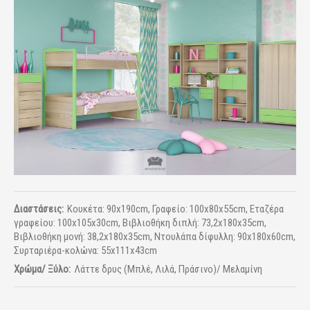
Διαστάσεις:
Κουκέτα: 90x190cm, Γραφείο: 100x80x55cm, Εταζέρα
γραφείου: 100x105x30cm, Βιβλιοθήκη διπλή: 73,2x180x35cm,
Βιβλιοθήκη μονή: 38,2x180x35cm, Ντουλάπα δίφυλλη: 90x180x60cm,
Συρταριέρα-κολώνα: 55x111x43cm
Χρώμα/ Ξύλο:
Λάττε δρυς (Μπλέ, Λιλά, Πράσινο)/ Μελαμίνη