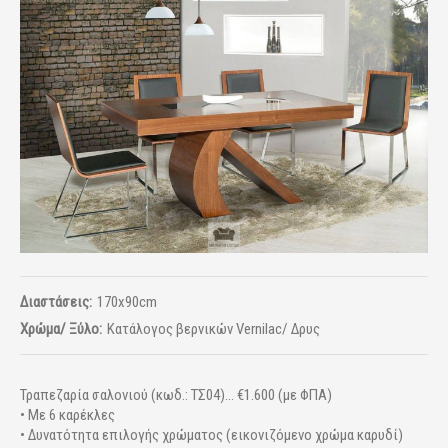
Διαστάσεις:
170x90cm
Χρώμα/ Ξύλο:
Κατάλογος βερνικών Vernilac/ Δρυς
Τραπεζαρία σαλονιού (κωδ.: ΤΣ04)... €1.600 (με ΦΠΑ)
• Με 6 καρέκλες
• Δυνατότητα επιλογής χρώματος (εικονιζόμενο χρώμα καρυδί)