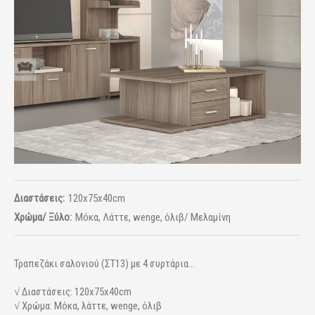
Διαστάσεις:
120x75x40cm
Χρώμα/ Ξύλο:
Mόκα, Λάττε, wenge, όλιβ/ Μελαμίνη
Τραπεζάκι σαλονιού (ΣΤ13) με 4 συρτάρια...
√ Διαστάσεις: 120x75x40cm
√ Χρώμα: Mόκα, λάττε, wenge, όλιβ