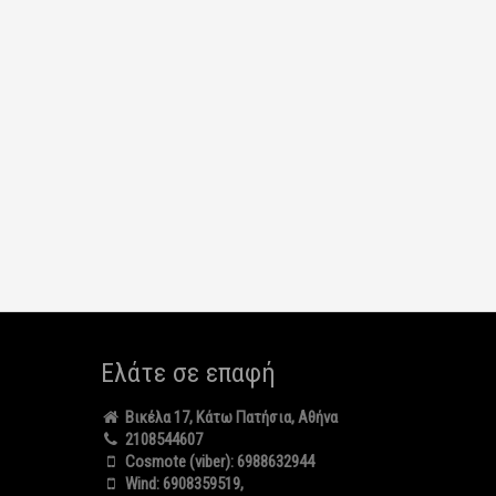
Ελάτε σε επαφή
Βικέλα 17, Κάτω Πατήσια, Αθήνα
2108544607
Cosmote (viber):
6988632944
Wind:
6908359519
,