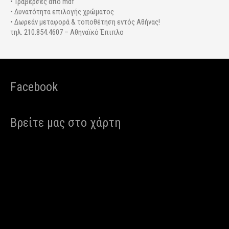
• Τραβέρσες από mdf
• Δυνατότητα επιλογής χρώματος
• Δωρεάν μεταφορά & τοποθέτηση εντός Αθήνας!
τηλ. 210.854.4607 – Αθηναϊκό Έπιπλο
Facebook
Βρείτε μας στο χάρτη